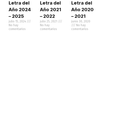
Letra del
Letra del
Letra del
Año 2024
Año 2021
Año 2020
– 2025
– 2022
– 2021
julio 15, 2024
julio 25, 2021
junio 30, 2020
No hay
No hay
No hay
comentarios
comentarios
comentarios