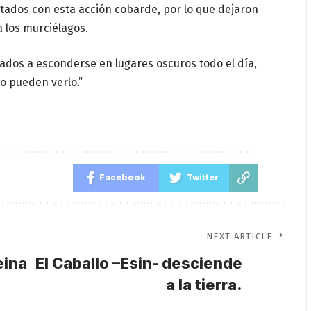
stados con esta acción cobarde, por lo que dejaron
a los murciélagos.
gados a esconderse en lugares oscuros todo el día,
o pueden verlo.”
Facebook
Twitter
NEXT ARTICLE
eina
El Caballo –Esin- desciende
a la tierra.