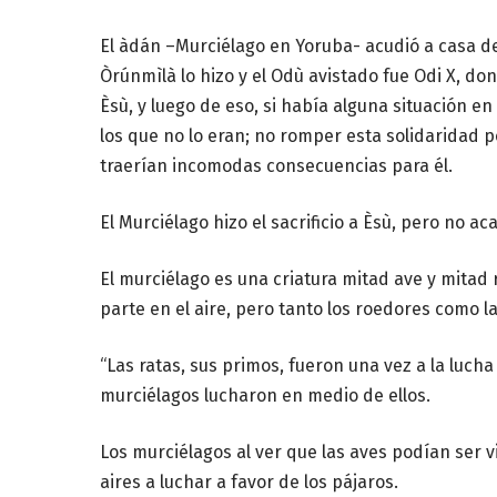
El àdán –Murciélago en Yoruba- acudió a casa de
Òrúnmìlà lo hizo y el Odù avistado fue Odi X, don
Èsù, y luego de eso, si había alguna situación en
los que no lo eran; no romper esta solidaridad 
traerían incomodas consecuencias para él.
El Murciélago hizo el sacrificio a Èsù, pero no aca
El murciélago es una criatura mitad ave y mitad 
parte en el aire, pero tanto los roedores como la
“Las ratas, sus primos, fueron una vez a la lucha
murciélagos lucharon en medio de ellos.
Los murciélagos al ver que las aves podían ser vi
aires a luchar a favor de los pájaros.