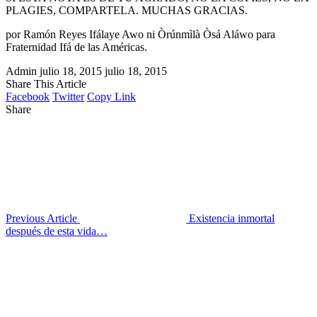
PLAGIES, COMPARTELA. MUCHAS GRACIAS.
por Ramón Reyes Ifálaye Awo ni Òrúnmìlà Òsá Aláwo para
Fraternidad Ifá de las Américas.
Admin
julio 18, 2015
julio 18, 2015
Share This Article
Facebook
Twitter
Copy Link
Share
Previous Article
Existencia inmortal
después de esta vida…