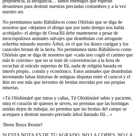
prepotencia, la arrogancia… tantos enemigos que esperan
desunirnos para destruir nuestras preciadas costumbres y a la vez
nuestro ser.
No permitamos tanto Bàbáláwos como Olórìsàs que se diga de
nosotros que «dejamos el abrigo que por tanto tiempo nos había
acobijado» el abrigo de Oosa/Ifá debe mantenerse a pesar de
inescrupulosos animales salvajes que deambulan con arrogante
soberbia mirando nuestro Árbol, en el que los ikines cuelgan y los
caracoles brotan de la tierra. No permitamos tanto Bàbáláwos como
Olórìsàs que se diga de nosotros que «cada uno cogió el camino que
más le convino» que no se trate de conveniencias a la hora de
escuchar al oráculo supremo de Ifá, nada de religión basada en
interés propio.. común y económico. Estos animales que deambulan
inventando falsas historias de antiguas disputas entre el caracol y el
ikin no son más que inventos de bestias movidas por sus propias
miserias.
«Tú Olódúmáré que miras y callas, Tú Olódúmáré sabio y paciente,
mira el corazón de quienes te sirven, no permitas que las hormigas
unidas dejen de trabajar, no permitas que las bestias del campo se
acerquen a destruir nuestro preciado árbol llamado Ifá…»
!Iboru Iboya Ibosise!
SI ESTA NOTA ES DE TU AGRADO, NO LA COPIES, NO LA