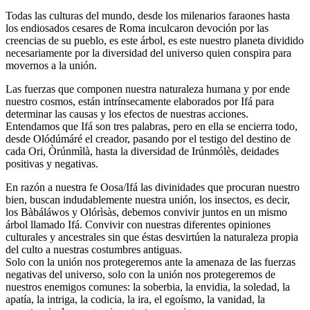
Todas las culturas del mundo, desde los milenarios faraones hasta
los endiosados cesares de Roma inculcaron devoción por las
creencias de su pueblo, es este árbol, es este nuestro planeta dividido
necesariamente por la diversidad del universo quien conspira para
movernos a la unión.
Las fuerzas que componen nuestra naturaleza humana y por ende
nuestro cosmos, están intrínsecamente elaborados por Ifá para
determinar las causas y los efectos de nuestras acciones.
Entendamos que Ifá son tres palabras, pero en ella se encierra todo,
desde Olódúmáré el creador, pasando por el testigo del destino de
cada Ori, Òrúnmìlà, hasta la diversidad de Irúnmólès, deidades
positivas y negativas.
En razón a nuestra fe Oosa/Ifá las divinidades que procuran nuestro
bien, buscan indudablemente nuestra unión, los insectos, es decir,
los Bàbáláwos y Olórìsàs, debemos convivir juntos en un mismo
árbol llamado Ifá. Convivir con nuestras diferentes opiniones
culturales y ancestrales sin que éstas desvirtúen la naturaleza propia
del culto a nuestras costumbres antiguas.
Solo con la unión nos protegeremos ante la amenaza de las fuerzas
negativas del universo, solo con la unión nos protegeremos de
nuestros enemigos comunes: la soberbia, la envidia, la soledad, la
apatía, la intriga, la codicia, la ira, el egoísmo, la vanidad, la