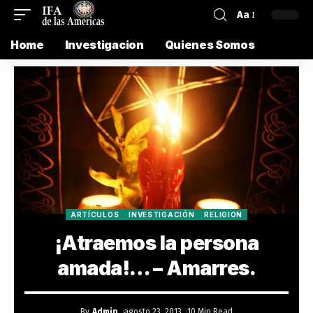
Aa
Home
Investigacion
Quienes Somos
ARTÍCULOS
INVESTIGACIÓN
RELIGION
¡Atraemos la persona
amada!… – Amarres.
By
Admin
agosto 23, 2013
10 Min Read