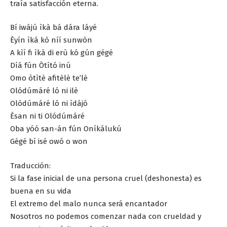
traía satisfacción eterna.
Bí iwájú ìkà bá dára láyé
Èyín ìká kò níí sunwòn
A kìí fi ìkà di erù kó gún gégé
Díá fún Òtító inú
Omo òtìtè afitèlè te’lè
Olódúmáré ló ni ilè
Olódúmáré ló ni ìdájó
Èsan ni ti Olódúmáré
Oba yóó san-án fún Oníkálukú
Gégé bí isé owó o won
Traducción:
Si la fase inicial de una persona cruel (deshonesta) es
buena en su vida
El extremo del malo nunca será encantador
Nosotros no podemos comenzar nada con crueldad y