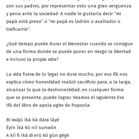
son sus padres, por representar esto una gran vergüenza
y pena ante la sociedad. A nadie le gustaría decir “mi
papá está preso” o “mi papá es ladrón o asaltador o
traficante”.
¿Qué tiempo puede durar el bienestar cuando se consigue
de una forma donde se puede poner en riesgo la libertad
e incluso la propia vida?
La vida fuera de lo legal no dura mucho, por eso ifá nos
explica cómo honestidad realizó sacrificio para, a la larga,
alcanzar lo que la deshonestidad, en cualquier forma
que se presente, puede lograr. Veamos el siguiente Ese
Ifá del libro de apola ogbe de Popoola:
Bí iwájú ìkà bá dára láyé
Èyín ìká kò níí sunwòn
A kìí fi ìkà di erù kó gún gégé