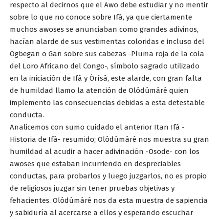
respecto al decirnos que el Awo debe estudiar y no mentir
sobre lo que no conoce sobre Ifá, ya que ciertamente
muchos awoses se anunciaban como grandes adivinos,
hacían alarde de sus vestimentas coloridas e incluso del
Ogbegan o Gan sobre sus cabezas -Pluma roja de la cola
del Loro Africano del Congo-, símbolo sagrado utilizado
en la iniciación de Ifá y Òrìsà, este alarde, con gran falta
de humildad llamo la atención de Olódúmáré quien
implemento las consecuencias debidas a esta detestable
conducta.
Analicemos con sumo cuidado el anterior Itan Ifá -
Historia de Ifá- resumido; Olódúmáré nos muestra su gran
humildad al acudir a hacer adivinación -Osode- con los
awoses que estaban incurriendo en despreciables
conductas, para probarlos y luego juzgarlos, no es propio
de religiosos juzgar sin tener pruebas objetivas y
fehacientes. Olódúmáré nos da esta muestra de sapiencia
y sabiduría al acercarse a ellos y esperando escuchar