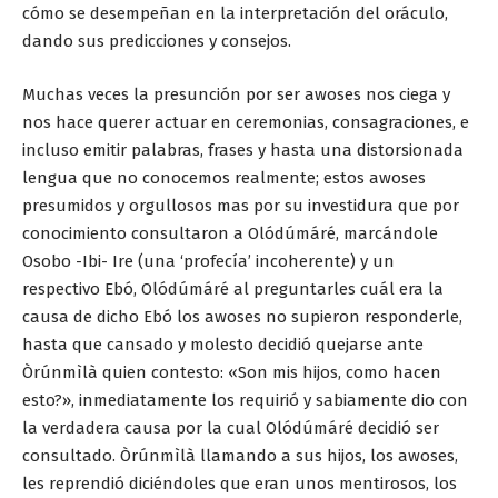
cómo se desempeñan en la interpretación del oráculo,
dando sus predicciones y consejos.
Muchas veces la presunción por ser awoses nos ciega y
nos hace querer actuar en ceremonias, consagraciones, e
incluso emitir palabras, frases y hasta una distorsionada
lengua que no conocemos realmente; estos awoses
presumidos y orgullosos mas por su investidura que por
conocimiento consultaron a Olódúmáré, marcándole
Osobo -Ibi- Ire (una ‘profecía’ incoherente) y un
respectivo Ebó, Olódúmáré al preguntarles cuál era la
causa de dicho Ebó los awoses no supieron responderle,
hasta que cansado y molesto decidió quejarse ante
Òrúnmìlà quien contesto: «Son mis hijos, como hacen
esto?», inmediatamente los requirió y sabiamente dio con
la verdadera causa por la cual Olódúmáré decidió ser
consultado. Òrúnmìlà llamando a sus hijos, los awoses,
les reprendió diciéndoles que eran unos mentirosos, los