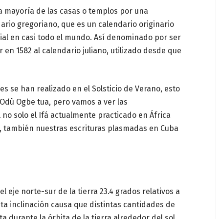
 la mayoría de las casas o templos por una
io gregoriano, que es un calendario originario
ial en casi todo el mundo. Así denominado por ser
r en 1582 al calendario juliano, utilizado desde que
s se han realizado en el Solsticio de Verano, esto
 Odù Ogbe tua, pero vamos a ver las
l no solo el Ifá actualmente practicado en África
al, también nuestras escrituras plasmadas en Cuba
el eje norte-sur de la tierra 23.4 grados relativos a
Esta inclinación causa que distintas cantidades de
a durante la órbita de la tierra alrededor del sol.