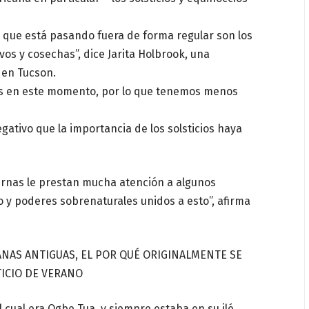
o que está pasando fuera de forma regular son los
vos y cosechas”, dice Jarita Holbrook, una
 en Tucson.
es en este momento, por lo que tenemos menos
ativo que la importancia de los solsticios haya
dernas le prestan mucha atención a algunos
 y poderes sobrenaturales unidos a esto”, afirma
ANAS ANTIGUAS, EL POR QUÉ ORIGINALMENTE SE
TICIO DE VERANO
l cual era Ogbe Tua, y siempre estaba en su ilé,