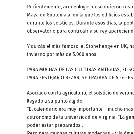
Recientemente, arqueólogos descubrieron resto
Maya en Guatemala, en la que los edificios esta
durante los solsticios. Durante esos días, la pob
observatorio para controlar a su rey apareciendo
Y quizás el más famoso, el Stonehenge en UK, ha 
invierno por más de 5.000 años.
PARA MUCHAS DE LAS CULTURAS ANTIGUAS, EL S
PARA FESTEJAR O REZAR, SE TRATABA DE ALGO ES
Asociado con la agricultura, el solsticio de ver
llegado a su punto álgido.
“El calendario era muy importante – mucho más d
astrónomo de la universidad de Virginia. “La gen
poder estar preparados”.
Pero para muchas culturas modernas – y la Ameri