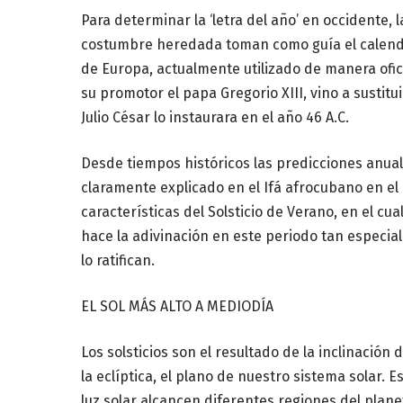
Para determinar la ‘letra del año’ en occidente,
costumbre heredada toman como guía el calendar
de Europa, actualmente utilizado de manera ofic
su promotor el papa Gregorio XIII, vino a sustitui
Julio César lo instaurara en el año 46 A.C.
Desde tiempos históricos las predicciones anuale
claramente explicado en el Ifá afrocubano en el
características del Solsticio de Verano, en el cua
hace la adivinación en este periodo tan especi
lo ratifican.
EL SOL MÁS ALTO A MEDIODÍA
Los solsticios son el resultado de la inclinación d
la eclíptica, el plano de nuestro sistema solar. 
luz solar alcancen diferentes regiones del planet