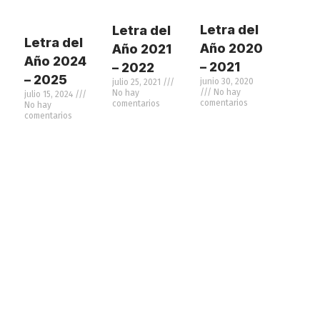
Letra del
Letra del
Letra del
Año 2020
Año 2021
Año 2024
– 2021
– 2022
– 2025
junio 30, 2020
julio 25, 2021
No hay
No hay
julio 15, 2024
comentarios
comentarios
No hay
comentarios