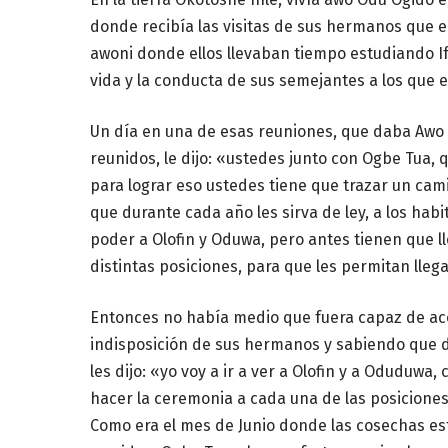
donde recibía las visitas de sus hermanos que era
awoni donde ellos llevaban tiempo estudiando If
vida y la conducta de sus semejantes a los que el
Un día en una de esas reuniones, que daba Awo Od
reunidos, le dijo: «ustedes junto con Ogbe Tua, 
para lograr eso ustedes tiene que trazar un cami
que durante cada año les sirva de ley, a los habi
poder a Olofin y Oduwa, pero antes tienen que lle
distintas posiciones, para que les permitan lleg
Entonces no había medio que fuera capaz de aco
indisposición de sus hermanos y sabiendo que de
les dijo: «yo voy a ir a ver a Olofin y a Oduduw
hacer la ceremonia a cada una de las posiciones
Como era el mes de Junio donde las cosechas est