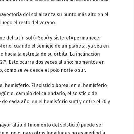
trayectoria del sol alcanza su punto más alto en el
luego el resto del verano.
iene del latín sol («Sol») y sistere(«permanecer
ferio: cuando el semieje de un planeta, ya sea en
o hacia la estrella de su órbita. La inclinación
° 27′. Esto ocurre dos veces al año: momentos en
lo, como se ve desde el polo norte o sur.
l hemisferio: El solsticio boreal en el hemisferio
Según el cambio del calendario, el solsticio de
 de cada año, en el hemisferio sur1 y entre el 20 y
mayor altitud (momento del solsticio) puede ser
de el polo; para otras longitudes no es mediodía