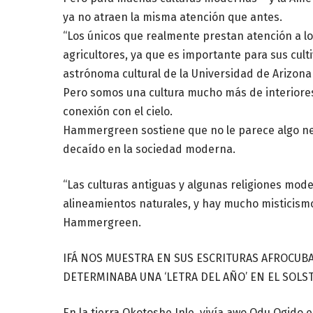
ya no atraen la misma atención que antes.
“Los únicos que realmente prestan atención a l
agricultores, ya que es importante para sus culti
astrónoma cultural de la Universidad de Arizona
Pero somos una cultura mucho más de interior
conexión con el cielo.
Hammergreen sostiene que no le parece algo neg
decaído en la sociedad moderna.
“Las culturas antiguas y algunas religiones mo
alineamientos naturales, y hay mucho misticismo
Hammergreen.
IFÁ NOS MUESTRA EN SUS ESCRITURAS AFROCUB
DETERMINABA UNA ‘LETRA DEL AÑO’ EN EL SOLS
En la tierra Okotoshe Inle, vivía awo Odu Ogido e