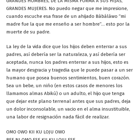
GRANDES HOMBRES, DE LA MISMA FORMA A SUS HIJAS,
GRANDES MUJERES. No puedo negar que me impresione,
cuando escuche esa frase de un ahijado Bàbáláwo “mi
madre fue la que me enseño a ser hombre”… esto por la
muerte de su padre.
La ley de la vida dice que los hijos deben enterrar a sus
padres, así debería ser la naturaleza, y así debería ser
aceptada, nunca los padres enterrar a sus hijos, esto es
la mayor desgracia y tragedia que le puede pasar a un ser
humano que posea buenos sentimientos, buen corazón.
Sea un bebe, un niño (en estos casos de menores los
llamamos almas Abikú) o un adulto, el hijo que tenga
que dejar este plano terrenal antes que sus padres, deja
un dolor inconsolable, un vacio en el alma insustituible,
una labor de resignación nada fácil de realizar.
OMO OWO KII KU LOJU OWO
BEE NI OMO ESE KII KU LOJU ESE